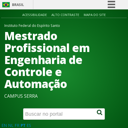
BRASIL
Simplifique!
ACESSIBILIDADE
ALTO CONTRASTE
MAPA DO SITE
Comunica BR
Instituto Federal do Espírito Santo
Mestrado
Participe
Acesso à informação
Profissional em
Legislação
Engenharia de
Canais
Controle e
Automação
CAMPUS SERRA
EN
NL
FR
PT
ES