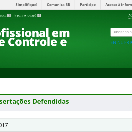
Simplifique!
Comunica BR
Participe
Acesso à infor
AC
 busca
3
Ir para o rodapé
4
fissional em
e Controle e
EN
NL
FR
sertações Defendidas
017