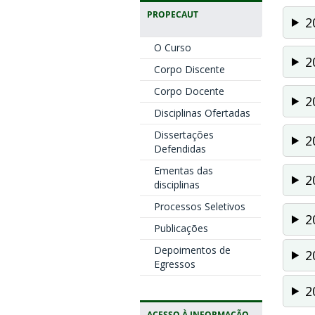
PROPECAUT
2
O Curso
2
Corpo Discente
Corpo Docente
2
Disciplinas Ofertadas
Dissertações
2
Defendidas
Ementas das
2
disciplinas
Processos Seletivos
2
Publicações
Depoimentos de
2
Egressos
2
ACESSO À INFORMAÇÃO