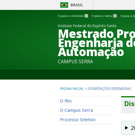
BRASIL
Ir para o conteúdo
1
Ir para o menu
2
Ir para a
Instituto Federal do Espírito Santo
Mestrado Pro
Engenharia d
Automação
CAMPUS SERRA
PÁGINA INICIAL
>
DISSERTAÇÕES DEFENDIDAS
O Ifes
Dis
O Campus Serra
Processo Seletivo
2