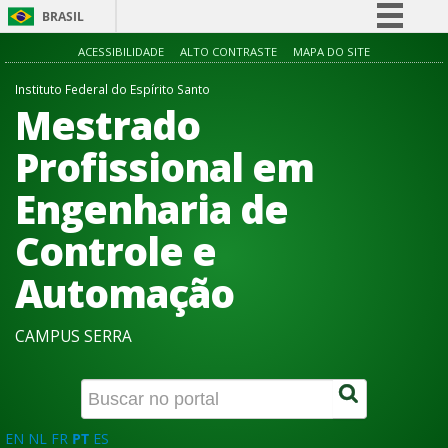
BRASIL
Simplifique!
ACESSIBILIDADE
ALTO CONTRASTE
MAPA DO SITE
Comunica BR
Instituto Federal do Espírito Santo
Mestrado
Participe
Acesso à informação
Profissional em
Legislação
Engenharia de
Canais
Controle e
Automação
CAMPUS SERRA
EN
NL
FR
PT
ES