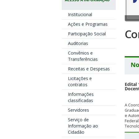
Institucional
Ações e Programas
Co
Participação Social
Auditorias
Convênios e
Transferências
No
Receitas e Despesas
Licitações e
Edital
contratos
Docen
Informações
classificadas
A Coor
Servidores
Gradua
e Autom
Serviço de
Federal
Informação ao
Tecnolog
Cidadão