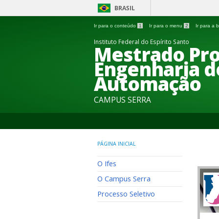
BRASIL
Ir para o conteúdo
1
Ir para o menu
2
Ir para a
Instituto Federal do Espírito Santo
Mestrado Pro
Engenharia d
Automação
CAMPUS SERRA
PÁGINA INICIAL
O Ifes
O Campus Serra
Processo Seletivo