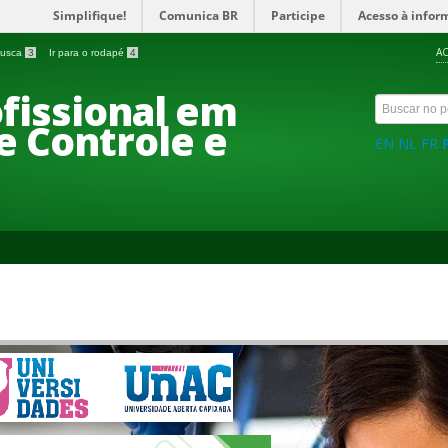
Simplifique!
Comunica BR
Participe
Acesso à infor
AC
 busca
3
Ir para o rodapé
4
fissional em
e Controle e
EN
NL
FR