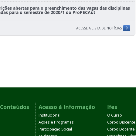
rições abertas para o preenchimento das vagas das disciplinas
adas para o semestre de 2020/1 do ProPECAut
ACESSE A LISTA DE NOTÍCIAS
 Conteúdos
Acesso à Informação
Ifes
Institucional
O Curso
Ações e Programas
Corpo Discente
Participação Social
Corpo Docente