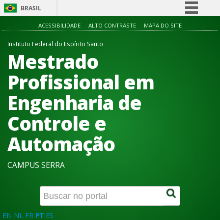
BRASIL
Simplifique!
ACESSIBILIDADE
ALTO CONTRASTE
MAPA DO SITE
Comunica BR
Instituto Federal do Espírito Santo
Mestrado
Participe
Acesso à informação
Profissional em
Legislação
Engenharia de
Canais
Controle e
Automação
CAMPUS SERRA
EN
NL
FR
PT
ES