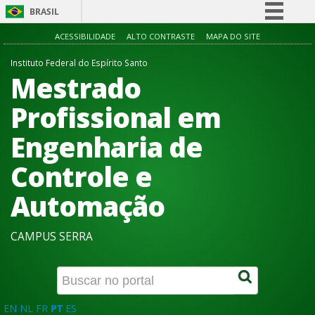
BRASIL
Simplifique!
ACESSIBILIDADE
ALTO CONTRASTE
MAPA DO SITE
Comunica BR
Instituto Federal do Espírito Santo
Mestrado
Participe
Acesso à informação
Profissional em
Legislação
Engenharia de
Canais
Controle e
Automação
CAMPUS SERRA
EN
NL
FR
PT
ES