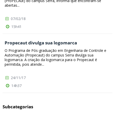
(ProPECAut) do campus Serra, informa que encontram-se
abertas...
07/02/18
15h41
Propecaut divulga sua logomarca
O Programa de Pós-graduação em Engenharia de Controle e
Automação (Propecaut) do campus Serra divulga sua
logomarca. A criação da logomarca para o Propecaut é
permitida, pois atende...
24/11/17
14h37
Subcategorias