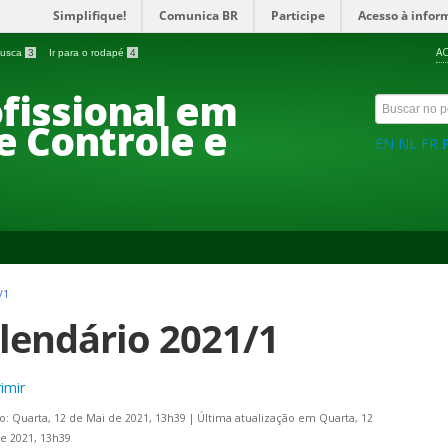
Simplifique!
Comunica BR
Participe
Acesso à infor
AC
 busca
3
Ir para o rodapé
4
fissional em
e Controle e
EN
NL
FR
/1
lendário 2021/1
imir
o: Quarta, 12 de Mai de 2021, 13h39
|
Última atualização em Quarta, 12
e 2021, 13h39