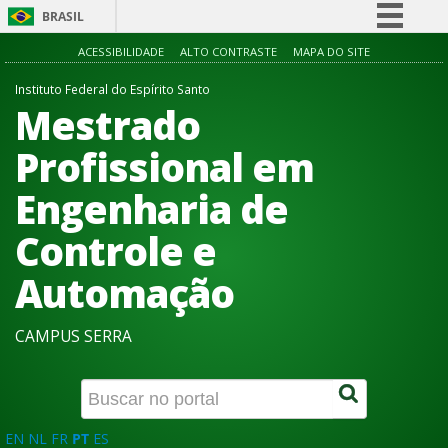
BRASIL
Simplifique!
ACESSIBILIDADE
ALTO CONTRASTE
MAPA DO SITE
Comunica BR
Instituto Federal do Espírito Santo
Mestrado
Participe
Acesso à informação
Profissional em
Legislação
Engenharia de
Canais
Controle e
Automação
CAMPUS SERRA
EN
NL
FR
PT
ES