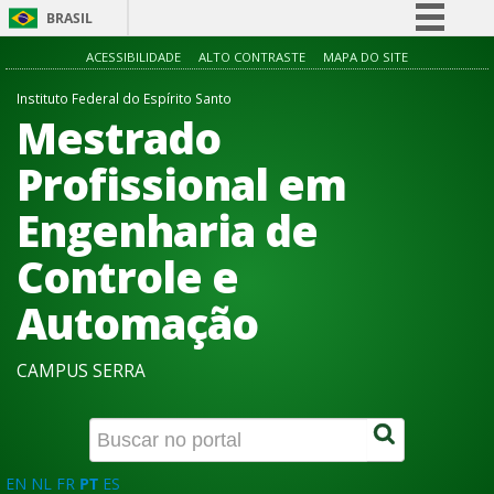
BRASIL
Simplifique!
ACESSIBILIDADE
ALTO CONTRASTE
MAPA DO SITE
Comunica BR
Instituto Federal do Espírito Santo
Mestrado
Participe
Acesso à informação
Profissional em
Legislação
Engenharia de
Canais
Controle e
Automação
CAMPUS SERRA
EN
NL
FR
PT
ES